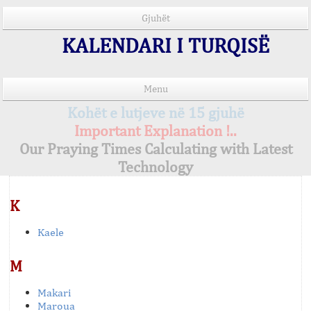
Gjuhët
KALENDARI I TURQISË
Menu
Kohët e lutjeve në 15 gjuhë
Important Explanation !..
Our Praying Times Calculating with Latest
Technology
K
Kaele
M
Makari
Maroua