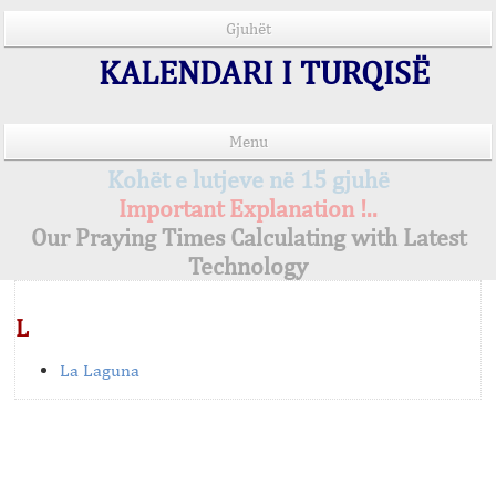
Gjuhët
KALENDARI I TURQISË
Menu
Kohët e lutjeve në 15 gjuhë
Important Explanation !..
Our Praying Times Calculating with Latest
Technology
L
La Laguna