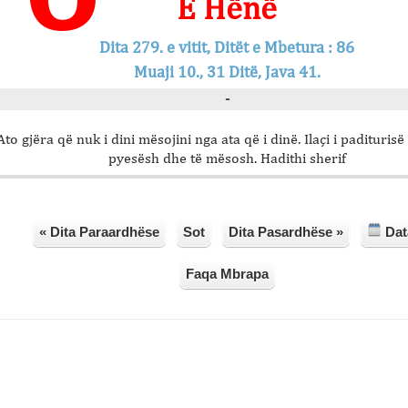
E Hënë
Dita 279. e vitit, Ditët e Mbetura : 86
Muaji 10., 31 Ditë, Java 41.
-
Ato gjëra që nuk i dini mësojini nga ata që i dinë. Ilaçi i paditurisë
pyesësh dhe të mësosh. Hadithi sherif
« Dita Paraardhëse
Sot
Dita Pasardhëse »
Dat
Faqa Mbrapa