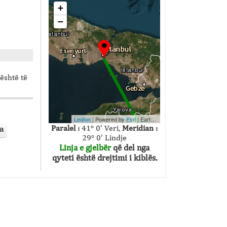
+
−
 është të
Leaflet
| Powered by
Esri
|
Earthstar Geographics
Paralel :
41° 0' Veri,
Meridian :
a
29° 0' Lindje
Linja e gjelbër
që del nga
qyteti është drejtimi i kiblës.