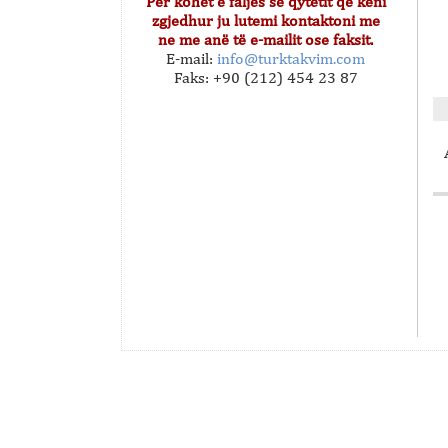
Për kohët e faljes së qytetit që keni
zgjedhur ju lutemi kontaktoni me
ne me anë të e-mailit ose faksit.
E-mail:
info@turktakvim.com
Faks: +90 (212) 454 23 87