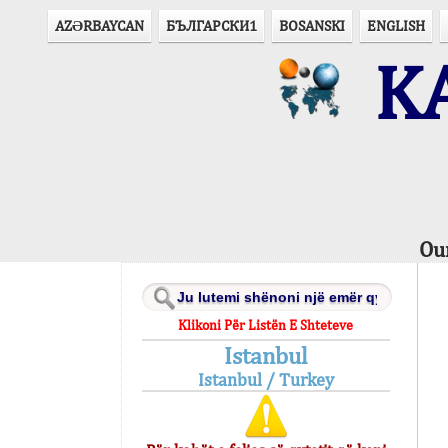
AZӘRBAYCAN
БЪЛГАРСКИ1
BOSANSKI
ENGLISH
KA
Ou
Klikoni Për Listën E Shteteve
Istanbul
Istanbul / Turkey