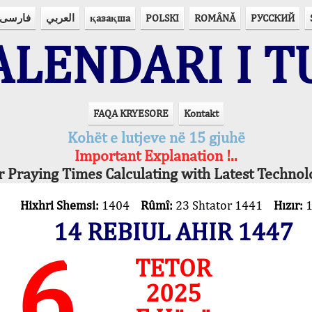
فارسی
العربي
қазақша
POLSKI
ROMÂNĂ
РУССКИЙ
LENDARI I T
FAQA KRYESORE
Kontakt
Kohët e lutjeve në 15 gjuhë
Important Explanation !..
r Praying Times Calculating with Latest Technol
Hixhri Shemsi:
1404
Rûmî:
23 Shtator 1441
Hızır:
14 REBIUL AHIR 1447
6
TETOR
2025