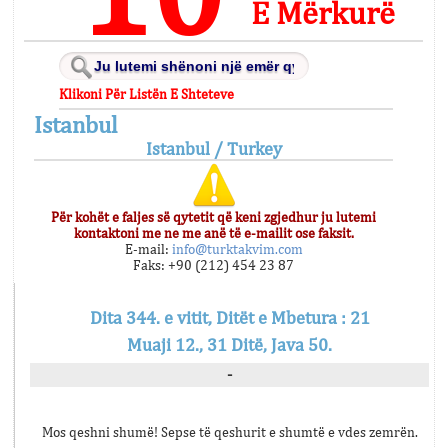
E Mërkurë
Klikoni Për Listën E Shteteve
Istanbul
Istanbul / Turkey
Për kohët e faljes së qytetit që keni zgjedhur ju lutemi
kontaktoni me ne me anë të e-mailit ose faksit.
E-mail:
info@turktakvim.com
Faks: +90 (212) 454 23 87
Dita 344. e vitit, Ditët e Mbetura : 21
Muaji 12., 31 Ditë, Java 50.
-
Mos qeshni shumë! Sepse të qeshurit e shumtë e vdes zemrën.