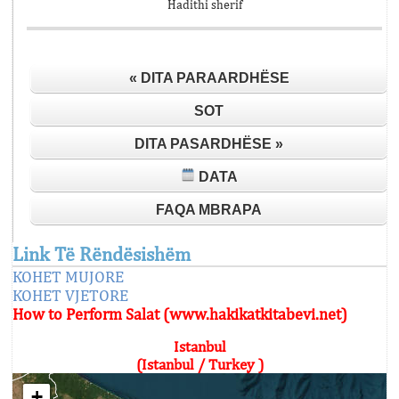
Hadithi sherif
« DITA PARAARDHËSE
SOT
DITA PASARDHËSE »
DATA
FAQA MBRAPA
Link Të Rëndësishëm
KOHET MUJORE
KOHET VJETORE
How to Perform Salat (www.hakikatkitabevi.net)
Istanbul
(Istanbul / Turkey )
+