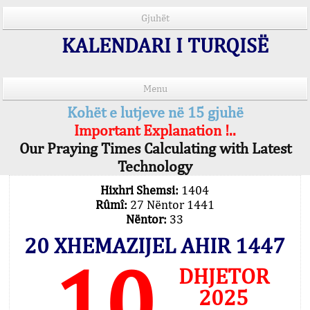
Gjuhët
KALENDARI I TURQISË
Menu
Kohët e lutjeve në 15 gjuhë
Important Explanation !..
Our Praying Times Calculating with Latest
Technology
Hixhri Shemsi:
1404
Rûmî:
27 Nëntor 1441
Nëntor:
33
20 XHEMAZIJEL AHIR 1447
10
DHJETOR
2025