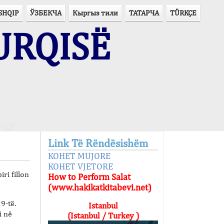
SHQIP
ЎЗБЕКЧА
Кыргыз тили
ТАТАРЧА
TÜRKÇE
URQISË
ogy
Link Të Rëndësishëm
KOHET MUJORE
KOHET VJETORE
ri fillon
How to Perform Salat
(www.hakikatkitabevi.net)
 9-të.
Istanbul
i në
(Istanbul / Turkey )