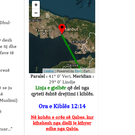
+
−
 Dhul-
y desh
e tij dhe
fave të
presë
Leaflet
| Powered by
Esri
|
Earthstar Geographics
Paralel :
41° 0' Veri,
Meridian :
29° 0' Lindje
 se ju
Linja e gjelbër
që del nga
qyteti është drejtimi i kiblës.
së
(Muslimi)
Ora e Kiblës 12:14
ë
Në kohën e orës së Qabes, kur
kthehesh nga dielli je kthyer
edhe nga Qabja.
tuar…"