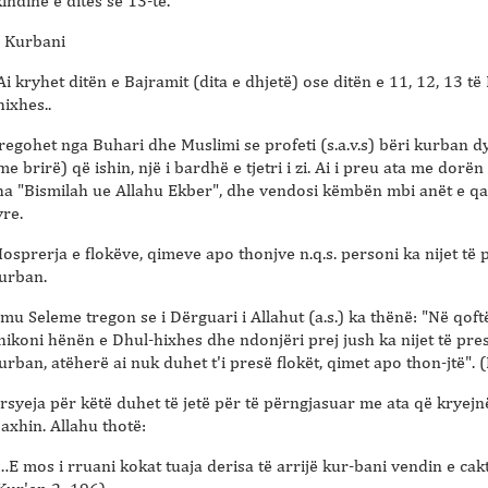
kindinë e ditës së 13-të.
Kurbani
Ai kryhet ditën e Bajramit (dita e dhjetë) ose ditën e 11, 12, 13 të
hixhes..
regohet nga Buhari dhe Muslimi se profeti (s.a.v.s) bëri kurban d
me brirë) që ishin, një i bardhë e tjetri i zi. Ai i preu ata me dorën 
ha "Bismilah ue Allahu Ekber", dhe vendosi këmbën mbi anët e qa
yre.
osprerja e flokëve, qimeve apo thonjve n.q.s. personi ka nijet të 
urban.
mu Seleme tregon se i Dërguari i Allahut (a.s.) ka thënë: "Në qoftë
hikoni hënën e Dhul-hixhes dhe ndonjëri prej jush ka nijet të pre
urban, atëherë ai nuk duhet t'i presë flokët, qimet apo thon-jtë". 
rsyeja për këtë duhet të jetë për të përngjasuar me ata që kryejn
axhin. Allahu thotë:
…E mos i rruani kokat tuaja derisa të arrijë kur-bani vendin e cak