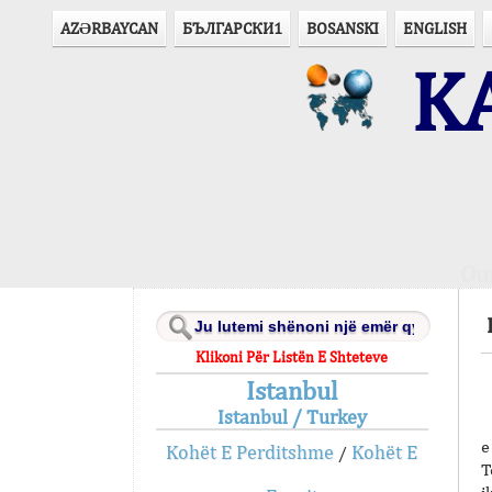
AZӘRBAYCAN
БЪЛГАРСКИ1
BOSANSKI
ENGLISH
KA
Ou
Klikoni Për Listën E Shteteve
Istanbul
Istanbul / Turkey
e
Kohët E Perditshme
Kohët E
/
T