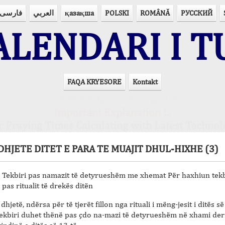
فارسی
العربي
қазақша
POLSKI
ROMÂNĂ
РУССКИЙ
LENDARI I T
FAQA KRYESORE
Kontakt
Kohët e lutjeve në 15 gjuhë
Important Explanation !..
r Praying Times Calculating with Latest Technol
DHJETE DITET E PARA TE MUAJIT DHUL-HIXHE (3)
Tekbiri pas namazit të detyrueshëm me xhemat Për haxhiun tekbi
pas ritualit të drekës ditën
 dhjetë, ndërsa për të tjerët fillon nga rituali i mëng-jesit i ditës së
ekbiri duhet thënë pas çdo na-mazi të detyrueshëm në xhami der