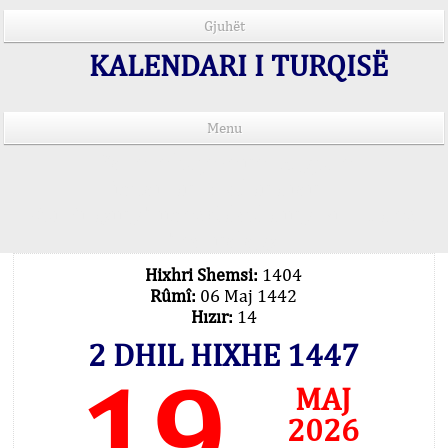
Gjuhët
KALENDARI I TURQISË
Menu
Kohët e lutjeve në 15 gjuhë
Important Explanation !..
Our Praying Times Calculating with Latest
Technology
Hixhri Shemsi:
1404
Rûmî:
06 Maj 1442
Hızır:
14
2 DHIL HIXHE 1447
19
MAJ
2026