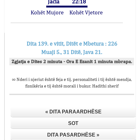
Jacia
22:18
Kohët Mujore
Kohët Vjetore
Dita 139. e vitit, Ditët e Mbetura : 226
Muaji 5., 31 Ditë, Java 21.
Zgjatja e Dites 2 minuta - Ora E Ezanit 1 minuta mbrapa.
∞ Nderi i njeriut është feja e tij, personaliteti i tij është mendja,
fisnikëria e tij është morali i bukur. Hadithi sherif
« DITA PARAARDHËSE
SOT
DITA PASARDHËSE »