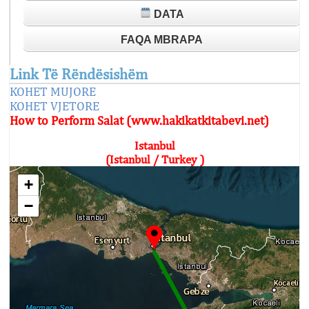
DATA
FAQA MBRAPA
Link Të Rëndësishëm
KOHET MUJORE
KOHET VJETORE
How to Perform Salat (www.hakikatkitabevi.net)
Istanbul
(Istanbul / Turkey )
+
−