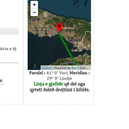
+
−
ëria e tij
Leaflet
| Powered by
Esri
|
Earthstar Geographics
Paralel :
41° 0' Veri,
Meridian :
29° 0' Lindje
a
Linja e gjelbër
që del nga
qyteti është drejtimi i kiblës.