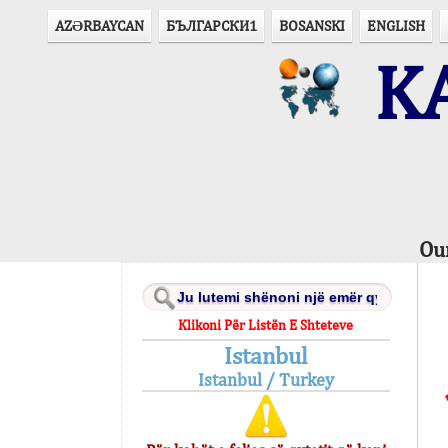
AZӘRBAYCAN
БЪЛГАРСКИ1
BOSANSKI
ENGLISH
KA
Ou
Klikoni Për Listën E Shteteve
Istanbul
Istanbul / Turkey