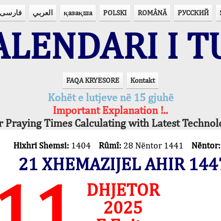
فارسی
العربي
қазақша
POLSKI
ROMÂNĂ
РУССКИЙ
LENDARI I T
FAQA KRYESORE
Kontakt
Kohët e lutjeve në 15 gjuhë
Important Explanation !..
r Praying Times Calculating with Latest Technol
Hixhri Shemsi:
1404
Rûmî:
28 Nëntor 1441
Nëntor
21 XHEMAZIJEL AHIR 144
11
DHJETOR
2025