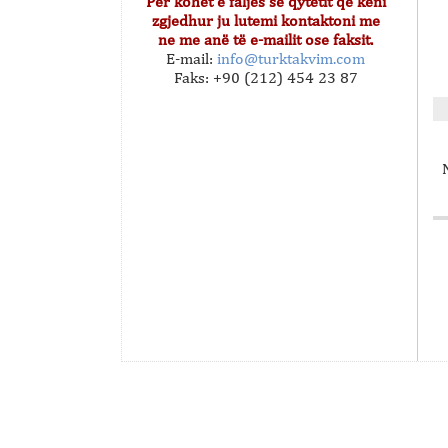
Për kohët e faljes së qytetit që keni
zgjedhur ju lutemi kontaktoni me
ne me anë të e-mailit ose faksit.
E-mail:
info@turktakvim.com
Faks: +90 (212) 454 23 87
N