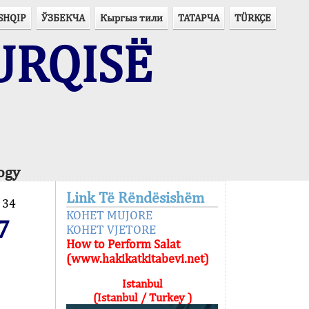
SHQIP
ЎЗБЕКЧА
Кыргыз тили
ТАТАРЧА
TÜRKÇE
URQISË
ogy
Link Të Rëndësishëm
:
34
KOHET MUJORE
7
KOHET VJETORE
How to Perform Salat
(www.hakikatkitabevi.net)
Istanbul
(Istanbul / Turkey )