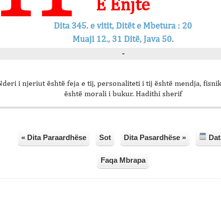
E Enjte
Dita 345. e vitit, Ditët e Mbetura : 20
Muaji 12., 31 Ditë, Java 50.
-
deri i njeriut është feja e tij, personaliteti i tij është mendja, fisnik
është morali i bukur. Hadithi sherif
« Dita Paraardhëse
Sot
Dita Pasardhëse »
Dat
Faqa Mbrapa