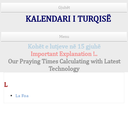
Gjuhët
KALENDARI I TURQISË
Menu
Kohët e lutjeve në 15 gjuhë
Important Explanation !..
Our Praying Times Calculating with Latest
Technology
L
La Foa