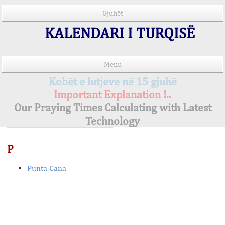
Gjuhët
KALENDARI I TURQISË
Menu
Kohët e lutjeve në 15 gjuhë
Important Explanation !..
Our Praying Times Calculating with Latest
Technology
P
Punta Cana