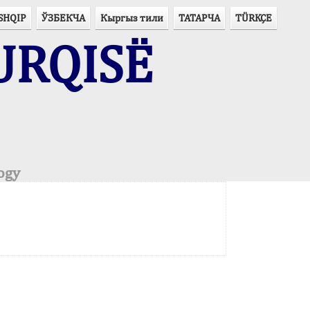
SHQIP
ЎЗБЕКЧА
Кыргыз тили
ТАТАРЧА
TÜRKÇE
URQISË
ogy