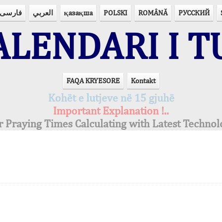
فارسی
العربي
қазақша
POLSKI
ROMÂNĂ
РУССКИЙ
LENDARI I T
FAQA KRYESORE
Kontakt
Kohët e lutjeve në 15 gjuhë
Important Explanation !..
r Praying Times Calculating with Latest Technol