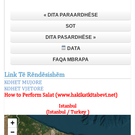
« DITA PARAARDHËSE
SOT
DITA PASARDHËSE »
DATA
FAQA MBRAPA
Link Të Rëndësishëm
KOHET MUJORE
KOHET VJETORE
How to Perform Salat (www.hakikatkitabevi.net)
Istanbul
(Istanbul / Turkey )
+
−