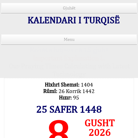
Gjuhët
KALENDARI I TURQISË
Menu
Kohët e lutjeve në 15 gjuhë
Important Explanation !..
Our Praying Times Calculating with Latest
Technology
Hixhri Shemsi:
1404
Rûmî:
26 Korrik 1442
Hızır:
95
25 SAFER 1448
8
GUSHT
2026