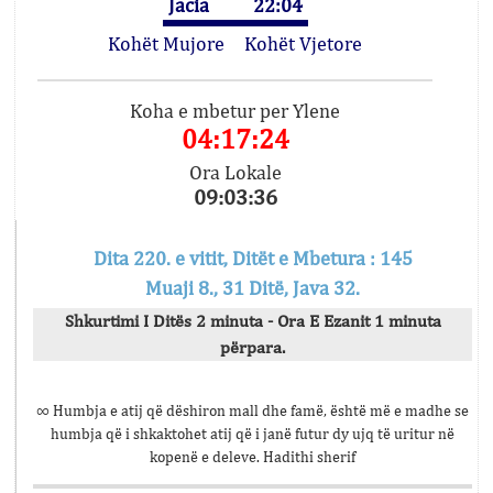
Jacia
22:04
Kohët Mujore
Kohët Vjetore
Koha e mbetur per Ylene
04:17:24
Ora Lokale
09:03:36
Dita 220. e vitit, Ditët e Mbetura : 145
Muaji 8., 31 Ditë, Java 32.
Shkurtimi I Ditës 2 minuta - Ora E Ezanit 1 minuta
përpara.
∞ Humbja e atij që dëshiron mall dhe famë, është më e madhe se
humbja që i shkaktohet atij që i janë futur dy ujq të uritur në
kopenë e deleve. Hadithi sherif