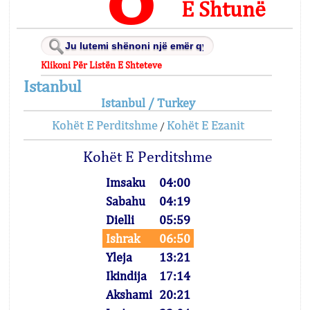
E Shtunë
Klikoni Për Listën E Shteteve
Istanbul
Istanbul / Turkey
Kohët E Perditshme
Kohët E Ezanit
/
Kohët E Perditshme
Imsaku
04:00
Sabahu
04:19
Dielli
05:59
Ishrak
06:50
Yleja
13:21
Ikindija
17:14
Akshami
20:21