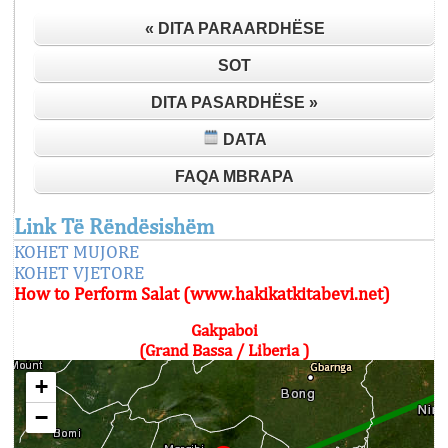
« DITA PARAARDHËSE
SOT
DITA PASARDHËSE »
DATA
FAQA MBRAPA
Link Të Rëndësishëm
KOHET MUJORE
KOHET VJETORE
How to Perform Salat (www.hakikatkitabevi.net)
Gakpaboi
(Grand Bassa / Liberia )
+
−