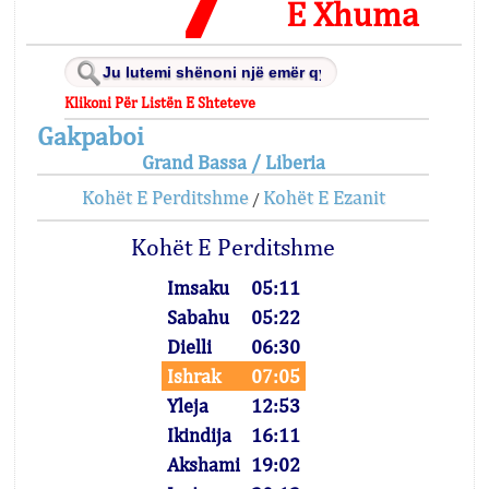
E Xhuma
Klikoni Për Listën E Shteteve
Gakpaboi
Grand Bassa / Liberia
Kohët E Perditshme
Kohët E Ezanit
/
Kohët E Perditshme
Imsaku
05:11
Sabahu
05:22
Dielli
06:30
Ishrak
07:05
Yleja
12:53
Ikindija
16:11
Akshami
19:02