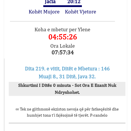
Jacia
20:12
Kohët Mujore
Kohët Vjetore
Koha e mbetur per Ylene
04:55:26
Ora Lokale
07:57:34
Dita 219. e vitit, Ditët e Mbetura : 146
Muaji 8., 31 Ditë, Java 32.
Shkurtimi I Ditës 0 minuta - Sot Ora E Ezanit Nuk
Ndryshohet.
∞ Tek ne gjithmonë ekziston nevoja që për fatkeqësitë dhe
humbjet tona t’i fajësojmë të tjerët. P›randelo