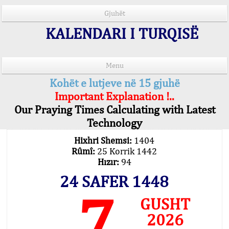
Gjuhët
KALENDARI I TURQISË
Menu
Kohët e lutjeve në 15 gjuhë
Important Explanation !..
Our Praying Times Calculating with Latest
Technology
Hixhri Shemsi:
1404
Rûmî:
25 Korrik 1442
Hızır:
94
24 SAFER 1448
7
GUSHT
2026