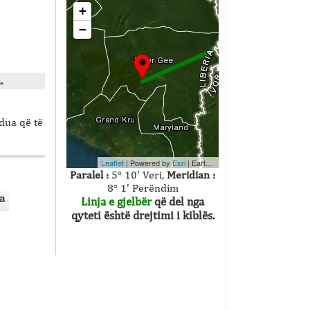
+
−
.
dua që të
Leaflet
| Powered by
Esri
|
Earthstar Geographics
Paralel :
5° 10' Veri,
Meridian :
8° 1' Perëndim
a
Linja e gjelbër
që del nga
qyteti është drejtimi i kiblës.