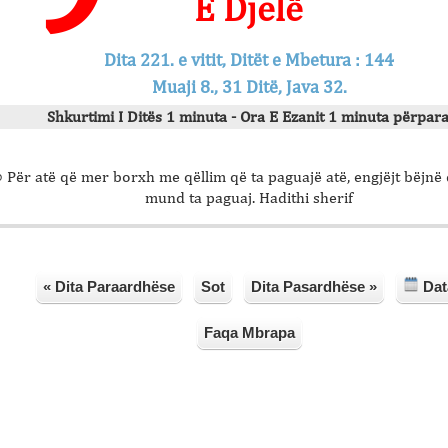
E Djelë
Dita 221. e vitit, Ditët e Mbetura : 144
Muaji 8., 31 Ditë, Java 32.
Shkurtimi I Ditës 1 minuta - Ora E Ezanit 1 minuta përpara
 Për atë që mer borxh me qëllim që ta paguajë atë, engjëjt bëjnë 
mund ta paguaj. Hadithi sherif
« Dita Paraardhëse
Sot
Dita Pasardhëse »
Dat
Faqa Mbrapa