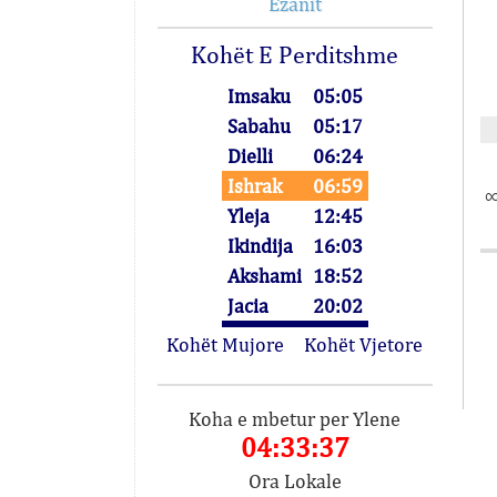
Ezanit
Kohët E Perditshme
Imsaku
05:05
Sabahu
05:17
Dielli
06:24
Ishrak
06:59
∞
Yleja
12:45
Ikindija
16:03
Akshami
18:52
Jacia
20:02
Kohët Mujore
Kohët Vjetore
Koha e mbetur per Ylene
04:33:37
Ora Lokale