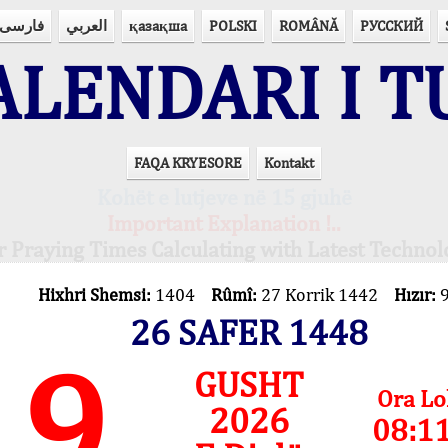
فارسی
العربي
қазақша
POLSKI
ROMÂNĂ
РУССКИЙ
LENDARI I T
FAQA KRYESORE
Kontakt
Kohët e lutjeve në 15 gjuhë
Important Explanation !..
r Praying Times Calculating with Latest Technol
Hixhri Shemsi:
1404
Rûmî:
27 Korrik 1442
Hızır:
26 SAFER 1448
9
GUSHT
Ora Lo
2026
08:1