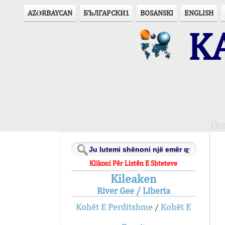
AZӘRBAYCAN
БЪЛГАРСКИ1
BOSANSKI
ENGLISH
KA
Ou
Klikoni Për Listën E Shteteve
Kileaken
River Gee / Liberia
Kohët E Perditshme
Kohët E
/