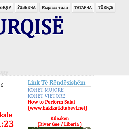
SHQIP
ЎЗБЕКЧА
Кыргыз тили
ТАТАРЧА
TÜRKÇE
URQISË
ogy
Link Të Rëndësishëm
96
KOHET MUJORE
KOHET VJETORE
How to Perform Salat
(www.hakikatkitabevi.net)
kale
Kileaken
1:23
(River Gee / Liberia )