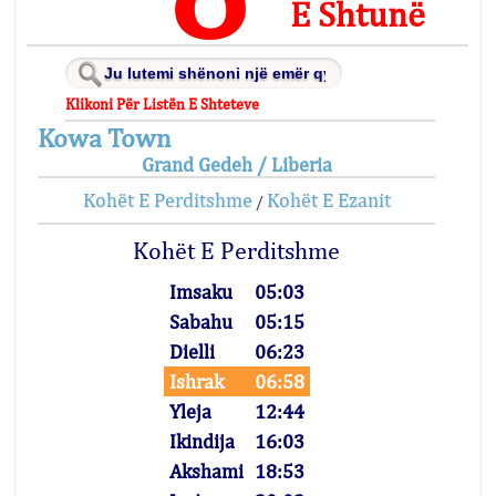
E Shtunë
Klikoni Për Listën E Shteteve
Kowa Town
Grand Gedeh / Liberia
Kohët E Perditshme
Kohët E Ezanit
/
Kohët E Perditshme
Imsaku
05:03
Sabahu
05:15
Dielli
06:23
Ishrak
06:58
Yleja
12:44
Ikindija
16:03
Akshami
18:53