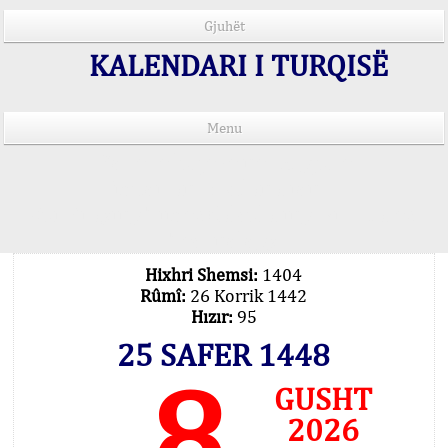
Gjuhët
KALENDARI I TURQISË
Menu
Kohët e lutjeve në 15 gjuhë
Important Explanation !..
Our Praying Times Calculating with Latest
Technology
Hixhri Shemsi:
1404
Rûmî:
26 Korrik 1442
Hızır:
95
25 SAFER 1448
8
GUSHT
2026