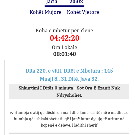
Jacia
20:02
Kohët Mujore
Kohët Vjetore
Koha e mbetur per Ylene
04:42:20
Ora Lokale
08:01:40
Dita 220. e vitit, Ditët e Mbetura : 145
Muaji 8., 31 Ditë, Java 32.
Shkurtimi I Ditës 0 minuta - Sot Ora E Ezanit Nuk
Ndryshohet.
∞ Humbja e atij që dëshiron mall dhe famë, është më e madhe se
humbja që i shkaktohet atij që i janë futur dy ujq të uritur në
kopenë e deleve. Hadithi sherif