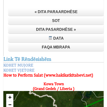
« DITA PARAARDHËSE
SOT
DITA PASARDHËSE »
DATA
FAQA MBRAPA
Link Të Rëndësishëm
KOHET MUJORE
KOHET VJETORE
How to Perform Salat (www.hakikatkitabevi.net)
Kowa Town
(Grand Gedeh / Liberia )
+
−