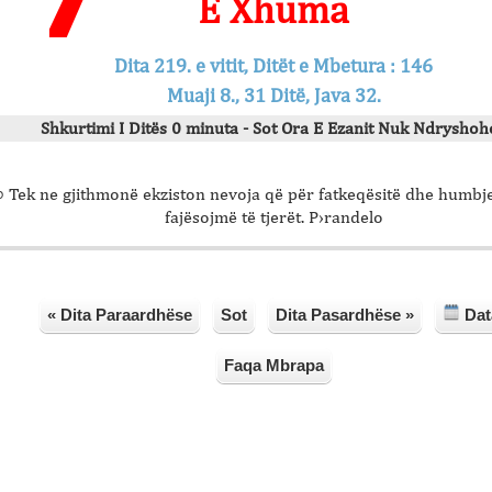
E Xhuma
Dita 219. e vitit, Ditët e Mbetura : 146
Muaji 8., 31 Ditë, Java 32.
Shkurtimi I Ditës 0 minuta - Sot Ora E Ezanit Nuk Ndryshohe
 Tek ne gjithmonë ekziston nevoja që për fatkeqësitë dhe humbjet
fajësojmë të tjerët. P›randelo
« Dita Paraardhëse
Sot
Dita Pasardhëse »
Dat
Faqa Mbrapa