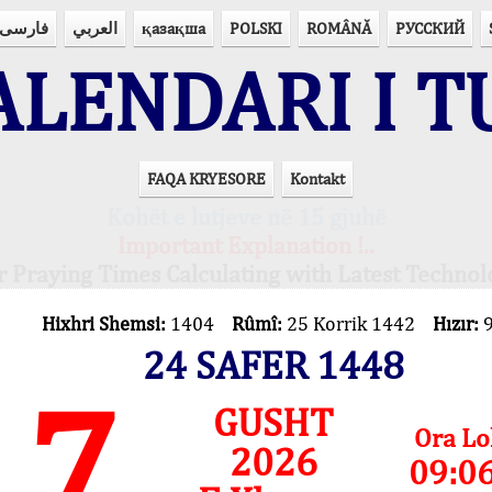
فارسی
العربي
қазақша
POLSKI
ROMÂNĂ
РУССКИЙ
LENDARI I T
FAQA KRYESORE
Kontakt
Kohët e lutjeve në 15 gjuhë
Important Explanation !..
r Praying Times Calculating with Latest Technol
Hixhri Shemsi:
1404
Rûmî:
25 Korrik 1442
Hızır:
24 SAFER 1448
7
GUSHT
Ora Lo
2026
09:0