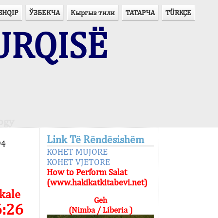
SHQIP
ЎЗБЕКЧА
Кыргыз тили
ТАТАРЧА
TÜRKÇE
URQISË
ogy
Link Të Rëndësishëm
94
KOHET MUJORE
KOHET VJETORE
How to Perform Salat
(www.hakikatkitabevi.net)
kale
Geh
6:26
(Nimba / Liberia )