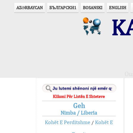
AZӘRBAYCAN
БЪЛГАРСКИ1
BOSANSKI
ENGLISH
KA
Ou
Klikoni Për Listën E Shteteve
Geh
Nimba / Liberia
Kohët E Perditshme
Kohët E
/