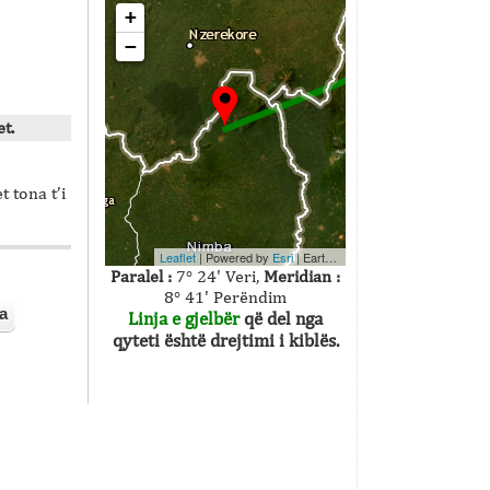
+
−
t.
 tona t’i
Leaflet
| Powered by
Esri
|
Earthstar Geographics
Paralel :
7° 24' Veri,
Meridian :
8° 41' Perëndim
a
Linja e gjelbër
që del nga
qyteti është drejtimi i kiblës.