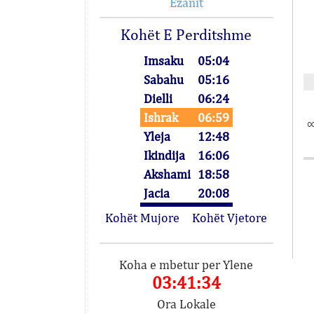
Ezanit
Kohët E Perditshme
Imsaku
05:04
Sabahu
05:16
Dielli
06:24
Ishrak
06:59
∞
Yleja
12:48
Ikindija
16:06
Akshami
18:58
Jacia
20:08
Kohët Mujore
Kohët Vjetore
Koha e mbetur per Ylene
03:41:34
Ora Lokale