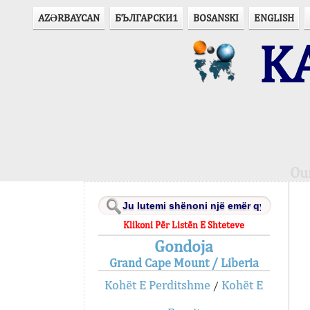
AZӘRBAYCAN
БЪЛГАРСКИ1
BOSANSKI
ENGLISH
KA
Ou
Klikoni Për Listën E Shteteve
Gondoja
Grand Cape Mount / Liberia
Kohët E Perditshme
Kohët E
/