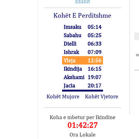
Ezanit
Kohët E Perditshme
Imsaku
05:14
Sabahu
05:25
Dielli
06:33
Ishrak
07:09
∞
Yleja
12:56
Ikindija
16:15
Akshami
19:07
Jacia
20:17
Kohët Mujore
Kohët Vjetore
Koha e mbetur per Ikindine
01:42:27
Ora Lokale