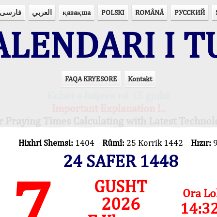
فارسی
العربي
қазақша
POLSKI
ROMÂNĂ
РУССКИЙ
LENDARI I T
FAQA KRYESORE
Kontakt
Kohët e lutjeve në 15 gjuhë
Important Explanation !..
r Praying Times Calculating with Latest Technol
Hixhri Shemsi:
1404
Rûmî:
25 Korrik 1442
Hızır:
24 SAFER 1448
7
GUSHT
Ora Lo
2026
14:3