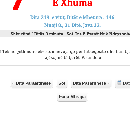
E Xhuma
Dita 219. e vitit, Ditët e Mbetura : 146
Muaji 8., 31 Ditë, Java 32.
Shkurtimi I Ditës 0 minuta - Sot Ora E Ezanit Nuk Ndryshohe
 Tek ne gjithmonë ekziston nevoja që për fatkeqësitë dhe humbjet
fajësojmë të tjerët. P›randelo
« Dita Paraardhëse
Sot
Dita Pasardhëse »
Dat
Faqa Mbrapa