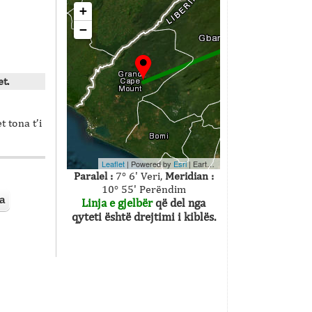
+
−
t.
 tona t’i
Leaflet
| Powered by
Esri
|
Earthstar Geographics
Paralel :
7° 6' Veri,
Meridian :
10° 55' Perëndim
a
Linja e gjelbër
që del nga
qyteti është drejtimi i kiblës.