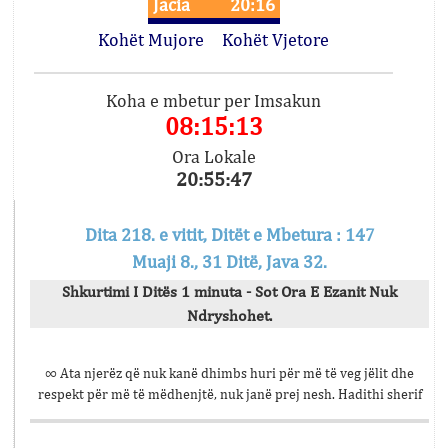
Jacia
20:16
Kohët Mujore
Kohët Vjetore
Koha e mbetur per Imsakun
08:15:13
Ora Lokale
20:55:47
Dita 218. e vitit, Ditët e Mbetura : 147
Muaji 8., 31 Ditë, Java 32.
Shkurtimi I Ditës 1 minuta - Sot Ora E Ezanit Nuk
Ndryshohet.
∞ Ata njerëz që nuk kanë dhimbs huri për më të veg jëlit dhe
respekt për më të mëdhenjtë, nuk janë prej nesh. Hadithi sherif