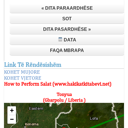
« DITA PARAARDHËSE
SOT
DITA PASARDHËSE »
DATA
FAQA MBRAPA
Link Të Rëndësishëm
KOHET MUJORE
KOHET VJETORE
How to Perform Salat (www.hakikatkitabevi.net)
Tonyua
(Gbarpolu / Liberia )
+
−