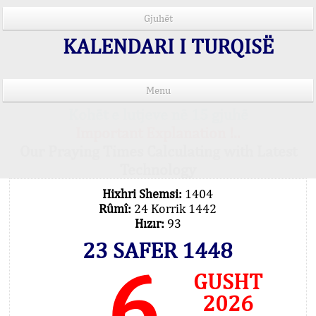
Gjuhët
KALENDARI I TURQISË
Menu
Kohët e lutjeve në 15 gjuhë
Important Explanation !..
Our Praying Times Calculating with Latest
Technology
Hixhri Shemsi:
1404
Rûmî:
24 Korrik 1442
Hızır:
93
23 SAFER 1448
6
GUSHT
2026