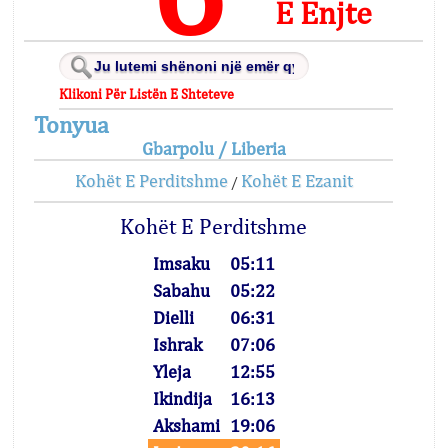
E Enjte
Klikoni Për Listën E Shteteve
Tonyua
Gbarpolu / Liberia
Kohët E Perditshme
Kohët E Ezanit
/
Kohët E Perditshme
Imsaku
05:11
Sabahu
05:22
Dielli
06:31
Ishrak
07:06
Yleja
12:55
Ikindija
16:13
Akshami
19:06