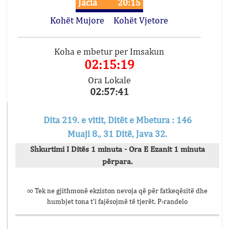
Jacia
20:15
Kohët Mujore
Kohët Vjetore
Koha e mbetur per Imsakun
02:15:19
Ora Lokale
02:57:41
Dita 219. e vitit, Ditët e Mbetura : 146
Muaji 8., 31 Ditë, Java 32.
Shkurtimi I Ditës 1 minuta - Ora E Ezanit 1 minuta
përpara.
∞ Tek ne gjithmonë ekziston nevoja që për fatkeqësitë dhe
humbjet tona t’i fajësojmë të tjerët. P›randelo