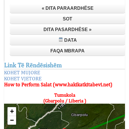
« DITA PARAARDHËSE
SOT
DITA PASARDHËSE »
DATA
FAQA MBRAPA
Link Të Rëndësishëm
KOHET MUJORE
KOHET VJETORE
How to Perform Salat (www.hakikatkitabevi.net)
Tumukola
(Gbarpolu / Liberia )
+
−