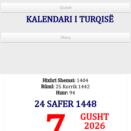
Gjuhët
KALENDARI I TURQISË
Menu
Kohët e lutjeve në 15 gjuhë
Important Explanation !..
Our Praying Times Calculating with Latest
Technology
Hixhri Shemsi:
1404
Rûmî:
25 Korrik 1442
Hızır:
94
24 SAFER 1448
7
GUSHT
2026