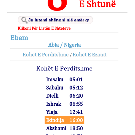
E Shtunë
Klikoni Për Listën E Shteteve
Ebem
Abia / Nigeria
Kohët E Perditshme
Kohët E Ezanit
/
Kohët E Perditshme
Imsaku
05:01
Sabahu
05:12
Dielli
06:20
Ishrak
06:55
Yleja
12:41
Ikindija
16:00
Akshami
18:50