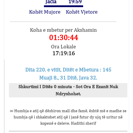
Jacia
19:59
Kohët Mujore
Kohët Vjetore
Koha e mbetur per Akshamin
01:30:44
Ora Lokale
17:19:16
Dita 220. e vitit, Ditët e Mbetura : 145
Muaji 8., 31 Ditë, Java 32.
Shkurtimi I Ditës 0 minuta - Sot Ora E Ezanit Nuk
Ndryshohet.
∞ Humbja e atij që dëshiron mall dhe famë, është më e madhe se
humbja që i shkaktohet atij që i janë futur dy ujq të uritur në
kopenë e deleve. Hadithi sherif