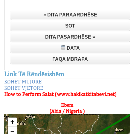
« DITA PARAARDHËSE
SOT
DITA PASARDHËSE »
DATA
FAQA MBRAPA
Link Të Rëndësishëm
KOHET MUJORE
KOHET VJETORE
How to Perform Salat (www.hakikatkitabevi.net)
Ebem
(Abia / Nigeria )
+
−