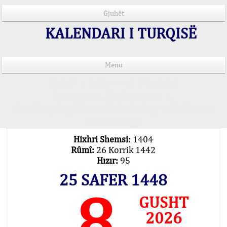
Gjuhët
KALENDARI I TURQISË
Menu
Kohët e lutjeve në 15 gjuhë
Important Explanation !..
Our Praying Times Calculating with Latest
Technology
Hixhri Shemsi:
1404
Rûmî:
26 Korrik 1442
Hızır:
95
25 SAFER 1448
8
GUSHT
2026