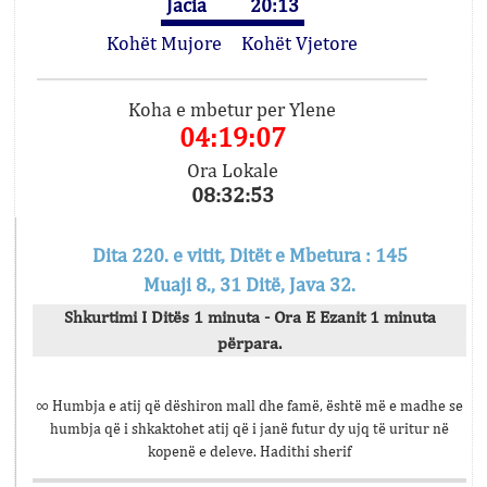
Jacia
20:13
Kohët Mujore
Kohët Vjetore
Koha e mbetur per Ylene
04:19:07
Ora Lokale
08:32:53
Dita 220. e vitit, Ditët e Mbetura : 145
Muaji 8., 31 Ditë, Java 32.
Shkurtimi I Ditës 1 minuta - Ora E Ezanit 1 minuta
përpara.
∞ Humbja e atij që dëshiron mall dhe famë, është më e madhe se
humbja që i shkaktohet atij që i janë futur dy ujq të uritur në
kopenë e deleve. Hadithi sherif