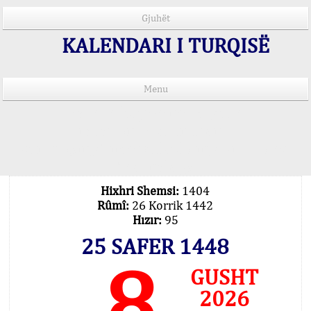
Gjuhët
KALENDARI I TURQISË
Menu
Kohët e lutjeve në 15 gjuhë
Important Explanation !..
Our Praying Times Calculating with Latest
Technology
Hixhri Shemsi:
1404
Rûmî:
26 Korrik 1442
Hızır:
95
25 SAFER 1448
8
GUSHT
2026