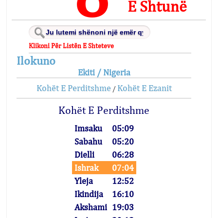
E Shtunë
Klikoni Për Listën E Shteteve
Ilokuno
Ekiti / Nigeria
Kohët E Perditshme
Kohët E Ezanit
/
Kohët E Perditshme
Imsaku
05:09
Sabahu
05:20
Dielli
06:28
Ishrak
07:04
Yleja
12:52
Ikindija
16:10
Akshami
19:03