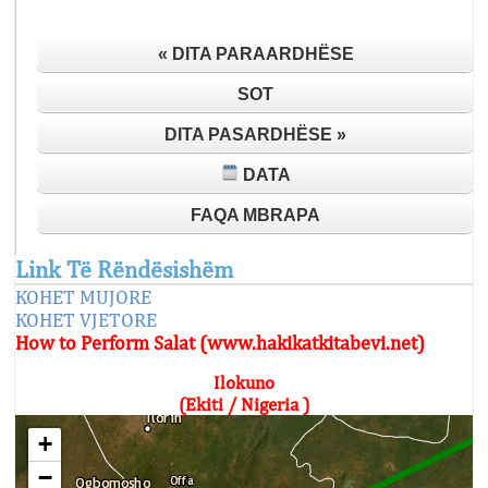
« DITA PARAARDHËSE
SOT
DITA PASARDHËSE »
DATA
FAQA MBRAPA
Link Të Rëndësishëm
KOHET MUJORE
KOHET VJETORE
How to Perform Salat (www.hakikatkitabevi.net)
Ilokuno
(Ekiti / Nigeria )
+
−