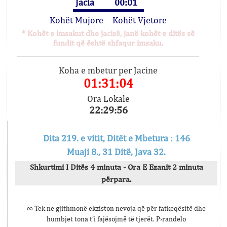
Jacia
00:01
Kohët Mujore
Kohët Vjetore
* Kohët e imsakut dhe jacisë, janë kohët e ditës së
fundit që është shfaqur imsaku.
Koha e mbetur per Jacine
01:31:04
Ora Lokale
22:29:56
Dita 219. e vitit, Ditët e Mbetura : 146
Muaji 8., 31 Ditë, Java 32.
Shkurtimi I Ditës 4 minuta - Ora E Ezanit 2 minuta
përpara.
∞ Tek ne gjithmonë ekziston nevoja që për fatkeqësitë dhe
humbjet tona t’i fajësojmë të tjerët. P›randelo