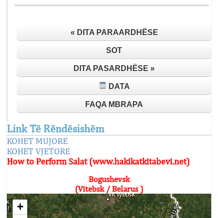
« DITA PARAARDHËSE
SOT
DITA PASARDHËSE »
DATA
FAQA MBRAPA
Link Të Rëndësishëm
KOHET MUJORE
KOHET VJETORE
How to Perform Salat (www.hakikatkitabevi.net)
Bogushevsk
(Vitebsk / Belarus )
+