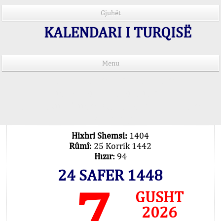
Gjuhët
KALENDARI I TURQISË
Menu
Kohët e lutjeve në 15 gjuhë
Important Explanation !..
Our Praying Times Calculating with Latest
Technology
Hixhri Shemsi:
1404
Rûmî:
25 Korrik 1442
Hızır:
94
24 SAFER 1448
7
GUSHT
2026