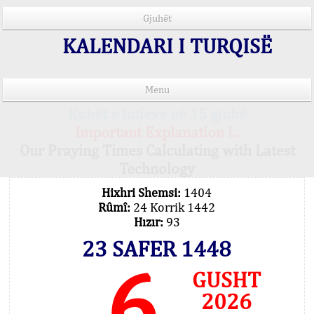
Gjuhët
KALENDARI I TURQISË
Menu
Kohët e lutjeve në 15 gjuhë
Important Explanation !..
Our Praying Times Calculating with Latest
Technology
Hixhri Shemsi:
1404
Rûmî:
24 Korrik 1442
Hızır:
93
23 SAFER 1448
6
GUSHT
2026