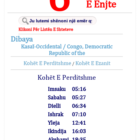
E Enjte
Klikoni Për Listën E Shteteve
Dibaya
Kasaï-Occidental / Congo, Democratic
Republic of the
Kohët E Perditshme
Kohët E Ezanit
/
Kohët E Perditshme
Imsaku
05:16
Sabahu
05:27
Dielli
06:34
Ishrak
07:10
Yleja
12:41
Ikindija
16:03
Akshami
18:35