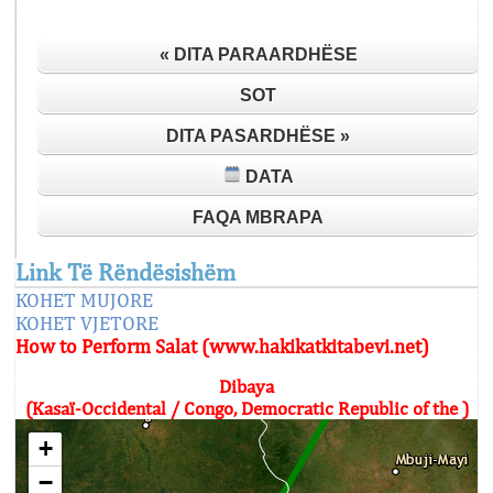
« DITA PARAARDHËSE
SOT
DITA PASARDHËSE »
DATA
FAQA MBRAPA
Link Të Rëndësishëm
KOHET MUJORE
KOHET VJETORE
How to Perform Salat (www.hakikatkitabevi.net)
Dibaya
(Kasaï-Occidental / Congo, Democratic Republic of the )
+
−