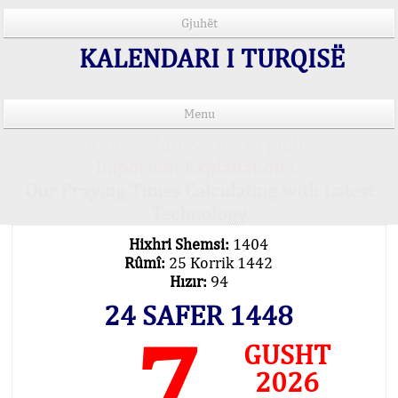
Gjuhët
KALENDARI I TURQISË
Menu
Kohët e lutjeve në 15 gjuhë
Important Explanation !..
Our Praying Times Calculating with Latest
Technology
Hixhri Shemsi:
1404
Rûmî:
25 Korrik 1442
Hızır:
94
24 SAFER 1448
7
GUSHT
2026