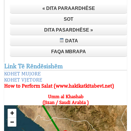
« DITA PARAARDHËSE
SOT
DITA PASARDHËSE »
DATA
FAQA MBRAPA
Link Të Rëndësishëm
KOHET MUJORE
KOHET VJETORE
How to Perform Salat (www.hakikatkitabevi.net)
Umm al Khashab
(Jizan / Saudi Arabia )
+
−