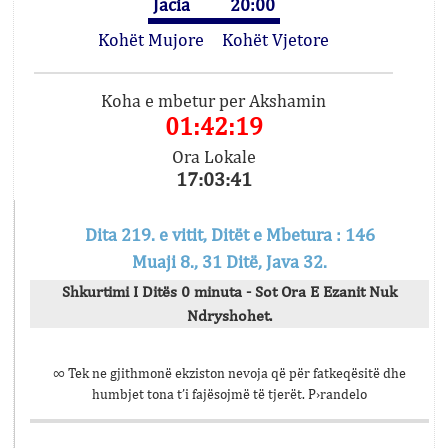
Jacia
20:00
Kohët Mujore
Kohët Vjetore
Koha e mbetur per Akshamin
01:42:19
Ora Lokale
17:03:41
Dita 219. e vitit, Ditët e Mbetura : 146
Muaji 8., 31 Ditë, Java 32.
Shkurtimi I Ditës 0 minuta - Sot Ora E Ezanit Nuk
Ndryshohet.
∞ Tek ne gjithmonë ekziston nevoja që për fatkeqësitë dhe
humbjet tona t’i fajësojmë të tjerët. P›randelo