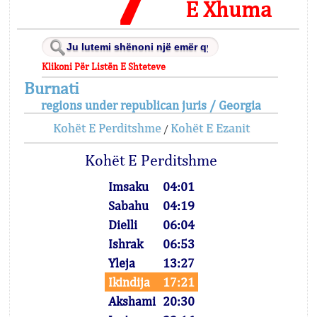
E Xhuma
Klikoni Për Listën E Shteteve
Burnati
regions under republican juris / Georgia
Kohët E Perditshme
Kohët E Ezanit
/
Kohët E Perditshme
Imsaku
04:01
Sabahu
04:19
Dielli
06:04
Ishrak
06:53
Yleja
13:27
Ikindija
17:21
Akshami
20:30