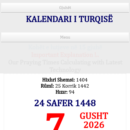
Gjuhët
KALENDARI I TURQISË
Menu
Kohët e lutjeve në 15 gjuhë
Important Explanation !..
Our Praying Times Calculating with Latest
Technology
Hixhri Shemsi:
1404
Rûmî:
25 Korrik 1442
Hızır:
94
24 SAFER 1448
7
GUSHT
2026