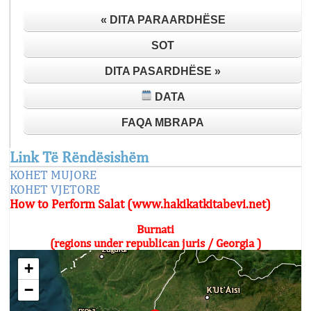
« DITA PARAARDHËSE
SOT
DITA PASARDHËSE »
DATA
FAQA MBRAPA
Link Të Rëndësishëm
KOHET MUJORE
KOHET VJETORE
How to Perform Salat (www.hakikatkitabevi.net)
Burnati
(regions under republican juris / Georgia )
+
−