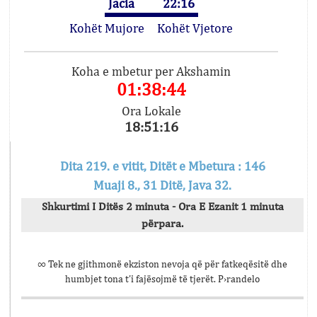
Jacia
22:16
Kohët Mujore
Kohët Vjetore
Koha e mbetur per Akshamin
01:38:44
Ora Lokale
18:51:16
Dita 219. e vitit, Ditët e Mbetura : 146
Muaji 8., 31 Ditë, Java 32.
Shkurtimi I Ditës 2 minuta - Ora E Ezanit 1 minuta
përpara.
∞ Tek ne gjithmonë ekziston nevoja që për fatkeqësitë dhe
humbjet tona t’i fajësojmë të tjerët. P›randelo