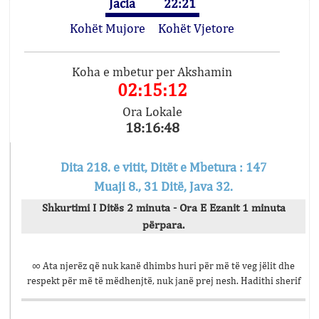
Jacia
22:21
Kohët Mujore
Kohët Vjetore
Koha e mbetur per Akshamin
02:15:12
Ora Lokale
18:16:48
Dita 218. e vitit, Ditët e Mbetura : 147
Muaji 8., 31 Ditë, Java 32.
Shkurtimi I Ditës 2 minuta - Ora E Ezanit 1 minuta
përpara.
∞ Ata njerëz që nuk kanë dhimbs huri për më të veg jëlit dhe
respekt për më të mëdhenjtë, nuk janë prej nesh. Hadithi sherif