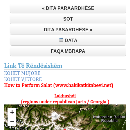
« DITA PARAARDHËSE
SOT
DITA PASARDHËSE »
DATA
FAQA MBRAPA
Link Të Rëndësishëm
KOHET MUJORE
KOHET VJETORE
How to Perform Salat (www.hakikatkitabevi.net)
Lakhushdi
(regions under republican juris / Georgia )
+
−