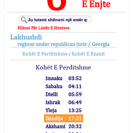
E Enjte
Klikoni Për Listën E Shteteve
Lakhushdi
regions under republican juris / Georgia
Kohët E Perditshme
Kohët E Ezanit
/
Kohët E Perditshme
Imsaku
03:52
Sabahu
04:11
Dielli
05:59
Ishrak
06:49
Yleja
13:25
Ikindija
17:21
Akshami
20:32