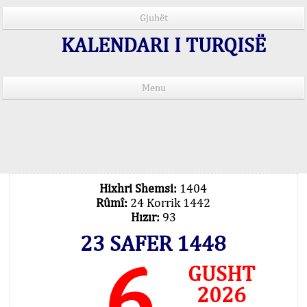
Gjuhët
KALENDARI I TURQISË
Menu
Kohët e lutjeve në 15 gjuhë
Important Explanation !..
Our Praying Times Calculating with Latest
Technology
Hixhri Shemsi:
1404
Rûmî:
24 Korrik 1442
Hızır:
93
23 SAFER 1448
6
GUSHT
2026