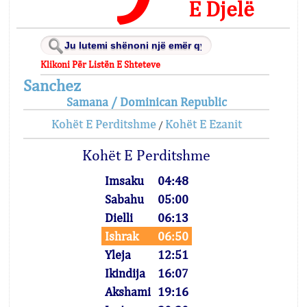
E Djelë
Klikoni Për Listën E Shteteve
Sanchez
Samana / Dominican Republic
Kohët E Perditshme
Kohët E Ezanit
/
Kohët E Perditshme
Imsaku
04:48
Sabahu
05:00
Dielli
06:13
Ishrak
06:50
Yleja
12:51
Ikindija
16:07
Akshami
19:16