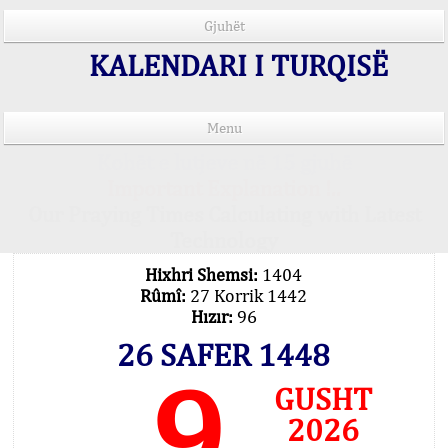
Gjuhët
KALENDARI I TURQISË
Menu
Kohët e lutjeve në 15 gjuhë
Important Explanation !..
Our Praying Times Calculating with Latest
Technology
Hixhri Shemsi:
1404
Rûmî:
27 Korrik 1442
Hızır:
96
26 SAFER 1448
9
GUSHT
2026