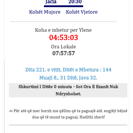
Jacia
20:30
Kohët Mujore
Kohët Vjetore
Koha e mbetur per Ylene
04:53:03
Ora Lokale
07:57:57
Dita 221. e vitit, Ditët e Mbetura : 144
Muaji 8., 31 Ditë, Java 32.
Shkurtimi I Ditës 0 minuta - Sot Ora E Ezanit Nuk
Ndryshohet.
∞ Për atë që mer borxh me qëllim që ta paguajë atë, engjëjt bëjnë
dua që të mund ta paguaj. Hadithi sherif