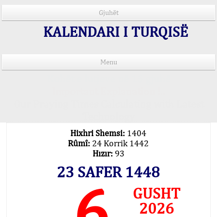
Gjuhët
KALENDARI I TURQISË
Menu
Kohët e lutjeve në 15 gjuhë
Important Explanation !..
Our Praying Times Calculating with Latest
Technology
Hixhri Shemsi:
1404
Rûmî:
24 Korrik 1442
Hızır:
93
23 SAFER 1448
6
GUSHT
2026