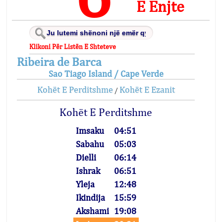
E Enjte
Klikoni Për Listën E Shteteve
Ribeira de Barca
Sao Tiago Island / Cape Verde
Kohët E Perditshme
Kohët E Ezanit
/
Kohët E Perditshme
Imsaku
04:51
Sabahu
05:03
Dielli
06:14
Ishrak
06:51
Yleja
12:48
Ikindija
15:59
Akshami
19:08