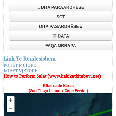
« DITA PARAARDHËSE
SOT
DITA PASARDHËSE »
DATA
FAQA MBRAPA
Link Të Rëndësishëm
KOHET MUJORE
KOHET VJETORE
How to Perform Salat (www.hakikatkitabevi.net)
Ribeira de Barca
(Sao Tiago Island / Cape Verde )
+
−