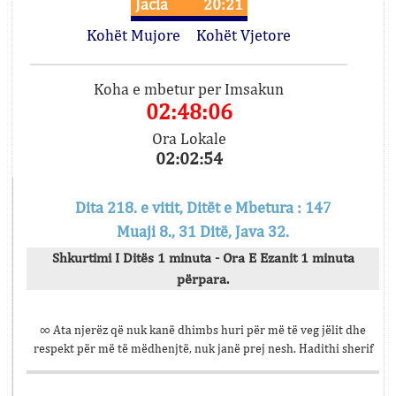
Jacia
20:21
Kohët Mujore
Kohët Vjetore
Koha e mbetur per Imsakun
02:48:06
Ora Lokale
02:02:54
Dita 218. e vitit, Ditët e Mbetura : 147
Muaji 8., 31 Ditë, Java 32.
Shkurtimi I Ditës 1 minuta - Ora E Ezanit 1 minuta
përpara.
∞ Ata njerëz që nuk kanë dhimbs huri për më të veg jëlit dhe
respekt për më të mëdhenjtë, nuk janë prej nesh. Hadithi sherif