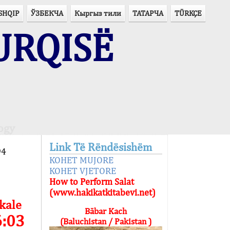
SHQIP
ЎЗБЕКЧА
Кыргыз тили
ТАТАРЧА
TÜRKÇE
URQISË
ogy
Link Të Rëndësishëm
94
KOHET MUJORE
KOHET VJETORE
How to Perform Salat
(www.hakikatkitabevi.net)
kale
Bābar Kach
6:03
(Baluchistan / Pakistan )