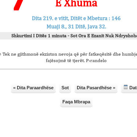
E Xhuma
Dita 219. e vitit, Ditët e Mbetura : 146
Muaji 8., 31 Ditë, Java 32.
Shkurtimi I Ditës 1 minuta - Sot Ora E Ezanit Nuk Ndryshohe
 Tek ne gjithmonë ekziston nevoja që për fatkeqësitë dhe humbjet
fajësojmë të tjerët. P›randelo
« Dita Paraardhëse
Sot
Dita Pasardhëse »
Dat
Faqa Mbrapa