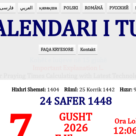
فارسی
العربي
қазақша
POLSKI
ROMÂNĂ
РУССКИЙ
LENDARI I T
FAQA KRYESORE
Kontakt
Kohët e lutjeve në 15 gjuhë
Important Explanation !..
r Praying Times Calculating with Latest Technol
Hixhri Shemsi:
1404
Rûmî:
25 Korrik 1442
Hızır:
24 SAFER 1448
7
GUSHT
Ora Lo
2026
12:0