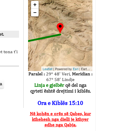
+
−
t.
 tona t’i
Leaflet
| Powered by
Esri
|
Earthstar Geographics
Paralel :
29° 48' Veri,
Meridian :
67° 58' Lindje
a
Linja e gjelbër
që del nga
qyteti është drejtimi i kiblës.
Ora e Kiblës 15:10
Në kohën e orës së Qabes, kur
kthehesh nga dielli je kthyer
edhe nga Qabja.