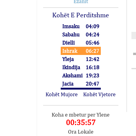
Ezanit
Kohët E Perditshme
Imsaku
04:09
Sabahu
04:24
Dielli
05:46
Ishrak
06:27
∞
Yleja
12:42
Ikindija
16:18
Akshami
19:23
Jacia
20:47
Kohët Mujore
Kohët Vjetore
Koha e mbetur per Ylene
00:35:57
Ora Lokale