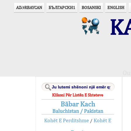
AZӘRBAYCAN
БЪЛГАРСКИ1
BOSANSKI
ENGLISH
KA
Ou
Klikoni Për Listën E Shteteve
Bābar Kach
Baluchistan / Pakistan
Kohët E Perditshme
Kohët E
/