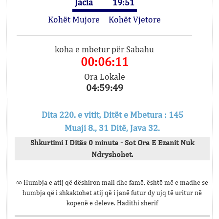
Jacia
19:51
Kohët Mujore
Kohët Vjetore
koha e mbetur për Sabahu
00:06:11
Ora Lokale
04:59:49
Dita 220. e vitit, Ditët e Mbetura : 145
Muaji 8., 31 Ditë, Java 32.
Shkurtimi I Ditës 0 minuta - Sot Ora E Ezanit Nuk
Ndryshohet.
∞ Humbja e atij që dëshiron mall dhe famë, është më e madhe se
humbja që i shkaktohet atij që i janë futur dy ujq të uritur në
kopenë e deleve. Hadithi sherif