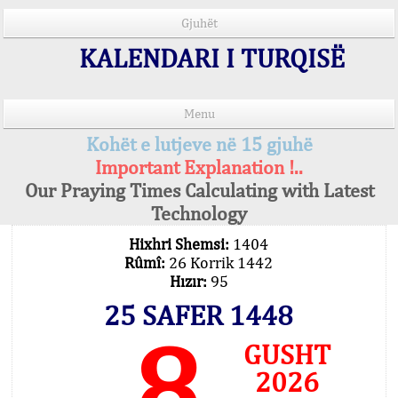
Gjuhët
KALENDARI I TURQISË
Menu
Kohët e lutjeve në 15 gjuhë
Important Explanation !..
Our Praying Times Calculating with Latest
Technology
Hixhri Shemsi:
1404
Rûmî:
26 Korrik 1442
Hızır:
95
25 SAFER 1448
8
GUSHT
2026