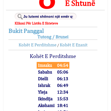
E Shtunë
Klikoni Për Listën E Shteteve
Bukit Panggal
Tutong / Brunei
Kohët E Perditshme
Kohët E Ezanit
/
Kohët E Perditshme
Imsaku
04:54
Sabahu
05:06
Dielli
06:13
Ishrak
06:49
Yleja
12:34
Ikindija
15:53
Akshami
18:41