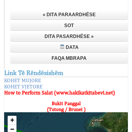
« DITA PARAARDHËSE
SOT
DITA PASARDHËSE »
DATA
FAQA MBRAPA
Link Të Rëndësishëm
KOHET MUJORE
KOHET VJETORE
How to Perform Salat (www.hakikatkitabevi.net)
Bukit Panggal
(Tutong / Brunei )
+
−