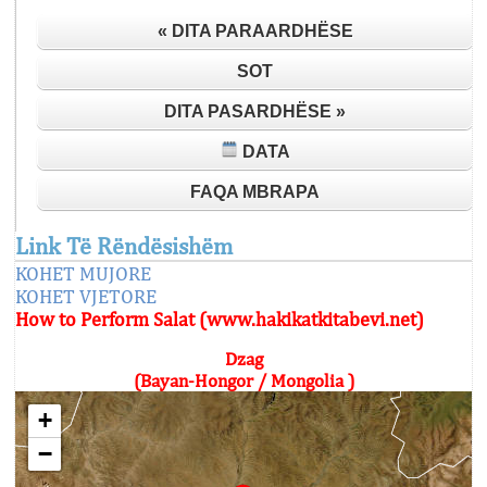
« DITA PARAARDHËSE
SOT
DITA PASARDHËSE »
DATA
FAQA MBRAPA
Link Të Rëndësishëm
KOHET MUJORE
KOHET VJETORE
How to Perform Salat (www.hakikatkitabevi.net)
Dzag
(Bayan-Hongor / Mongolia )
+
−