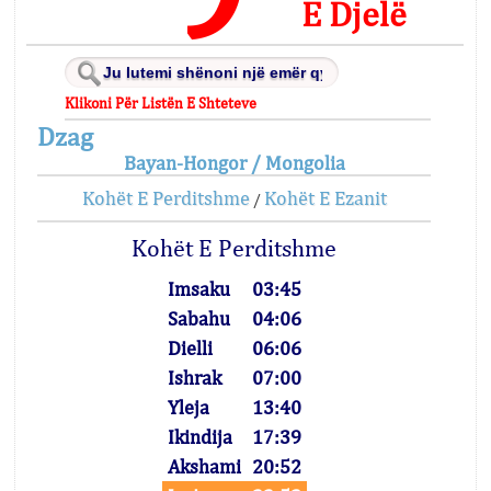
E Djelë
Klikoni Për Listën E Shteteve
Dzag
Bayan-Hongor / Mongolia
Kohët E Perditshme
Kohët E Ezanit
/
Kohët E Perditshme
Imsaku
03:45
Sabahu
04:06
Dielli
06:06
Ishrak
07:00
Yleja
13:40
Ikindija
17:39
Akshami
20:52