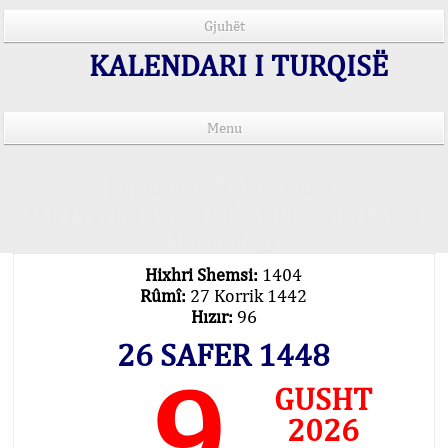
Gjuhët
KALENDARI I TURQISË
Menu
Kohët e lutjeve në 15 gjuhë
Important Explanation !..
Our Praying Times Calculating with Latest
Technology
Hixhri Shemsi:
1404
Rûmî:
27 Korrik 1442
Hızır:
96
26 SAFER 1448
9
GUSHT
2026