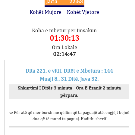
Jacia
22:53
Kohët Mujore
Kohët Vjetore
Koha e mbetur per Imsakun
01:30:13
Ora Lokale
02:14:47
Dita 221. e vitit, Ditët e Mbetura : 144
Muaji 8., 31 Ditë, Java 32.
Shkurtimi I Ditës 3 minuta - Ora E Ezanit 2 minuta
përpara.
∞ Për atë që mer borxh me qëllim që ta paguajë atë, engjëjt bëjnë
dua që të mund ta paguaj. Hadithi sherif