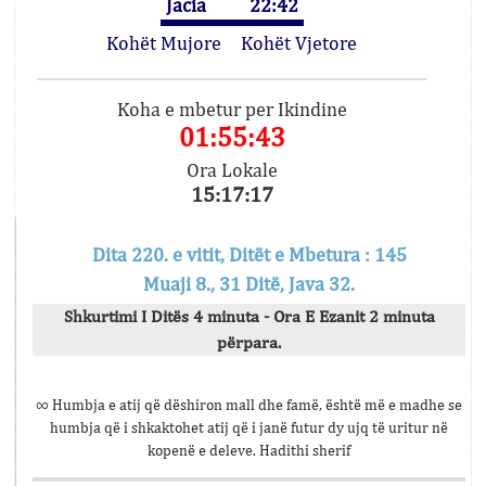
Jacia
22:42
Kohët Mujore
Kohët Vjetore
Koha e mbetur per Ikindine
01:55:43
Ora Lokale
15:17:17
Dita 220. e vitit, Ditët e Mbetura : 145
Muaji 8., 31 Ditë, Java 32.
Shkurtimi I Ditës 4 minuta - Ora E Ezanit 2 minuta
përpara.
∞ Humbja e atij që dëshiron mall dhe famë, është më e madhe se
humbja që i shkaktohet atij që i janë futur dy ujq të uritur në
kopenë e deleve. Hadithi sherif