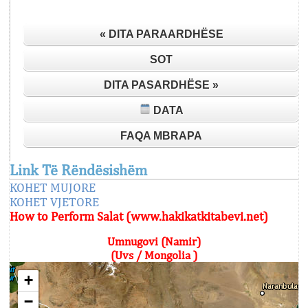
« DITA PARAARDHËSE
SOT
DITA PASARDHËSE »
DATA
FAQA MBRAPA
Link Të Rëndësishëm
KOHET MUJORE
KOHET VJETORE
How to Perform Salat (www.hakikatkitabevi.net)
Umnugovi (Namir)
(Uvs / Mongolia )
+
−