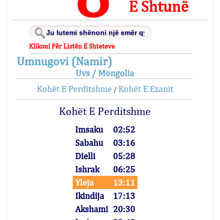
E Shtunë
Klikoni Për Listën E Shteteve
Umnugovi (Namir)
Uvs / Mongolia
Kohët E Perditshme
Kohët E Ezanit
/
Kohët E Perditshme
Imsaku
02:52
Sabahu
03:16
Dielli
05:28
Ishrak
06:25
Yleja
13:11
Ikindija
17:13
Akshami
20:30