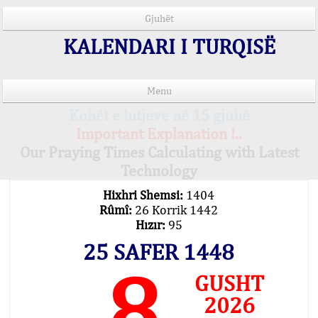
Gjuhët
KALENDARI I TURQISË
Menu
Kohët e lutjeve në 15 gjuhë
Important Explanation !..
Our Praying Times Calculating with Latest
Technology
Hixhri Shemsi:
1404
Rûmî:
26 Korrik 1442
Hızır:
95
25 SAFER 1448
8
GUSHT
2026