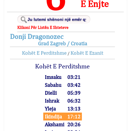
E Enjte
Klikoni Për Listën E Shteteve
Donji Dragonozec
Grad Zagreb / Croatia
Kohët E Perditshme
Kohët E Ezanit
/
Kohët E Perditshme
Imsaku
03:21
Sabahu
03:42
Dielli
05:39
Ishrak
06:32
Yleja
13:13
Ikindija
17:12
Akshami
20:26