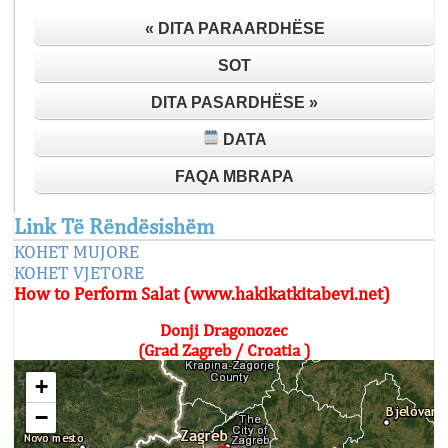
« DITA PARAARDHËSE
SOT
DITA PASARDHËSE »
DATA
FAQA MBRAPA
Link Të Rëndësishëm
KOHET MUJORE
KOHET VJETORE
How to Perform Salat (www.hakikatkitabevi.net)
Donji Dragonozec
(Grad Zagreb / Croatia )
+
−