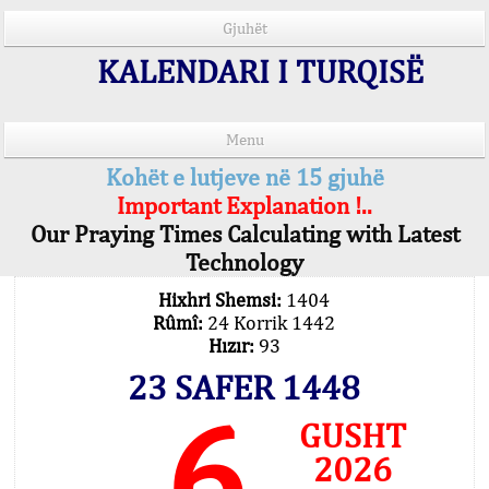
Gjuhët
KALENDARI I TURQISË
Menu
Kohët e lutjeve në 15 gjuhë
Important Explanation !..
Our Praying Times Calculating with Latest
Technology
Hixhri Shemsi:
1404
Rûmî:
24 Korrik 1442
Hızır:
93
23 SAFER 1448
6
GUSHT
2026