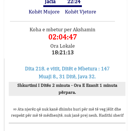
Jacia
22:24
Kohët Mujore
Kohët Vjetore
Koha e mbetur per Akshamin
02:04:47
Ora Lokale
18:21:13
Dita 218. e vitit, Ditët e Mbetura : 147
Muaji 8., 31 Ditë, Java 32.
Shkurtimi I Ditës 2 minuta - Ora E Ezanit 1 minuta
përpara.
∞ Ata njerëz që nuk kanë dhimbs huri për më të veg jëlit dhe
respekt për më të mëdhenjtë, nuk janë prej nesh. Hadithi sherif