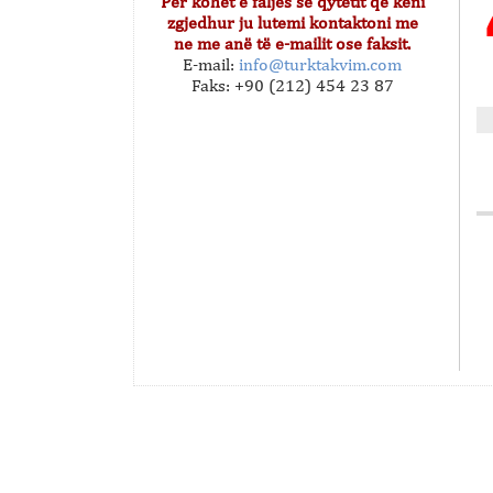
Për kohët e faljes së qytetit që keni
zgjedhur ju lutemi kontaktoni me
ne me anë të e-mailit ose faksit.
E-mail:
info@turktakvim.com
Faks: +90 (212) 454 23 87