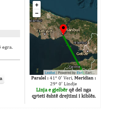
+
−
 egra.
Leaflet
| Powered by
Esri
|
Earthstar Geographics
Paralel :
41° 0' Veri,
Meridian :
a
29° 0' Lindje
Linja e gjelbër
që del nga
qyteti është drejtimi i kiblës.