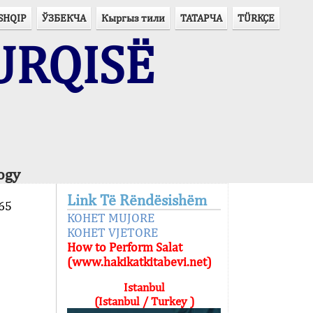
SHQIP
ЎЗБЕКЧА
Кыргыз тили
ТАТАРЧА
TÜRKÇE
URQISË
ogy
Link Të Rëndësishëm
65
KOHET MUJORE
KOHET VJETORE
How to Perform Salat
(www.hakikatkitabevi.net)
Istanbul
(Istanbul / Turkey )