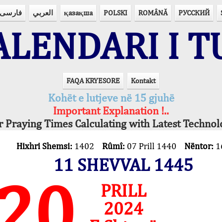
فارسی
العربي
қазақша
POLSKI
ROMÂNĂ
РУССКИЙ
LENDARI I T
FAQA KRYESORE
Kontakt
Kohët e lutjeve në 15 gjuhë
Important Explanation !..
r Praying Times Calculating with Latest Technol
Hixhri Shemsi:
1402
Rûmî:
07 Prill 1440
Nëntor:
1
11 SHEVVAL 1445
20
PRILL
2024