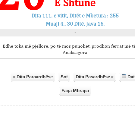
E Shtunë
Dita 111. e vitit, Ditët e Mbetura : 255
Muaji 4., 30 Ditë, Java 16.
-
Edhe toka më pjellore, po të mos punohet, prodhon ferrat më të
Anaksagora
« Dita Paraardhëse
Sot
Dita Pasardhëse »
Dat
Faqa Mbrapa