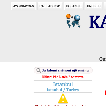
AZӘRBAYCAN
БЪЛГАРСКИ1
BOSANSKI
ENGLISH
KA
Ou
Klikoni Për Listën E Shteteve
Istanbul
Istanbul / Turkey