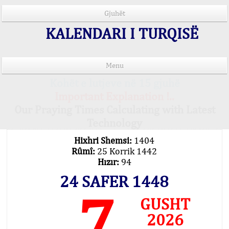
Gjuhët
KALENDARI I TURQISË
Menu
Kohët e lutjeve në 15 gjuhë
Important Explanation !..
Our Praying Times Calculating with Latest
Technology
Hixhri Shemsi:
1404
Rûmî:
25 Korrik 1442
Hızır:
94
24 SAFER 1448
7
GUSHT
2026