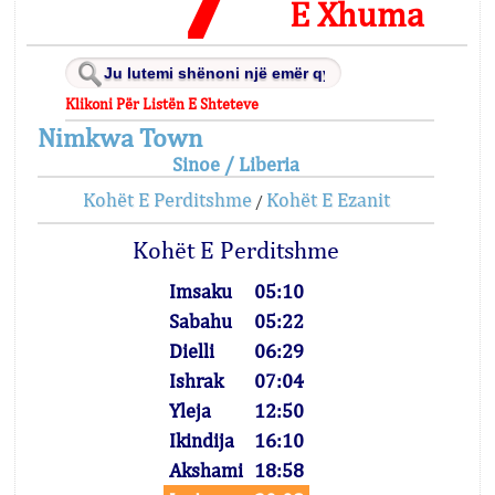
E Xhuma
Klikoni Për Listën E Shteteve
Nimkwa Town
Sinoe / Liberia
Kohët E Perditshme
Kohët E Ezanit
/
Kohët E Perditshme
Imsaku
05:10
Sabahu
05:22
Dielli
06:29
Ishrak
07:04
Yleja
12:50
Ikindija
16:10
Akshami
18:58