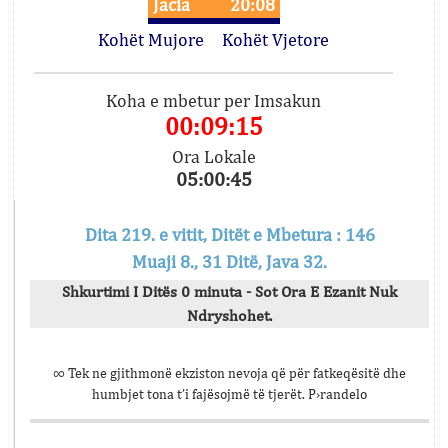
Jacia
20:08
Kohët Mujore
Kohët Vjetore
Koha e mbetur per Imsakun
00:09:15
Ora Lokale
05:00:45
Dita 219. e vitit, Ditët e Mbetura : 146
Muaji 8., 31 Ditë, Java 32.
Shkurtimi I Ditës 0 minuta - Sot Ora E Ezanit Nuk
Ndryshohet.
∞ Tek ne gjithmonë ekziston nevoja që për fatkeqësitë dhe
humbjet tona t’i fajësojmë të tjerët. P›randelo