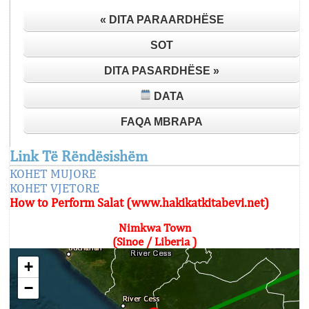
« DITA PARAARDHËSE
SOT
DITA PASARDHËSE »
DATA
FAQA MBRAPA
Link Të Rëndësishëm
KOHET MUJORE
KOHET VJETORE
How to Perform Salat (www.hakikatkitabevi.net)
Nimkwa Town
(Sinoe / Liberia )
+
−